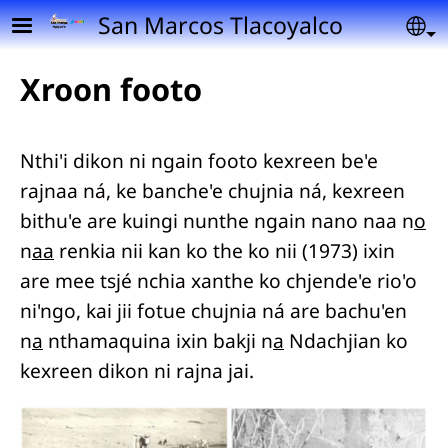
Pasar al contenido principal
San Marcos Tlacoyalco
Se
Xroon footo
Nthi'i dikon ni ngain footo kexreen be'e
rajnaa ná, ke banche'e chujnia ná, kexreen
bithu'e are kuingi nunthe ngain nano naa n
o
n
aa
renkia nii kan ko the ko nii (1973) ixin
are mee tsjé nchia xanthe ko chjende'e rio'o
ni'ngo, kai jii fotue chujnia ná are bachu'en
n
a
nthamaquina ixin bakji n
a
Ndachjian ko
kexreen dikon ni rajna jai.