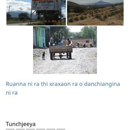
Ruanna ni ra thi xraxaon ra o danchiangina
ni ra
Tunchjeeya