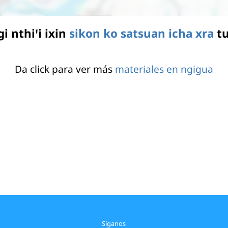
i nthiꞌi ixin
sikon ko satsuan icha xra
t
Da click para ver más
materiales en ngigua
Síganos