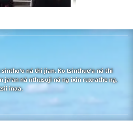
sinthoꞌo ná thi jian. Ko tsinthueꞌa ná thi
n jaꞌan ná nthusuji ná na̱ ixin ruxrathe na̱,
sii inaa.