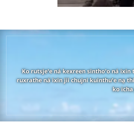
Ko rutsjeꞌe ná kexreen sinthoꞌo ná ixin t
ruxrathe ná ixin jii chujni kuinthuꞌe na̱ th
ko icha 