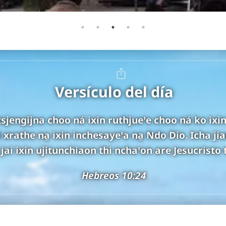
Versículo del día
sjengijna choo ná ixin ruthjueꞌe choo ná ko ixin 
i xrathe na̱ ixin inchesayeꞌa na̱ Ndo Dio. Icha jia
jai ixin ujitunchiaon thi nchaꞌon are Jesucristo t
Hebreos 10:24