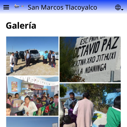
Pasar al contenido principal
San Marcos Tlacoyalco
Se
Galería