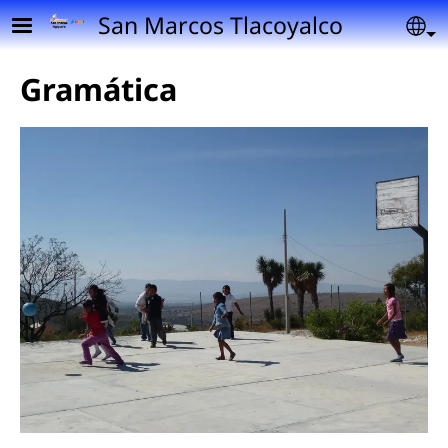
Pasar al contenido principal
San Marcos Tlacoyalco
Se
Gramática