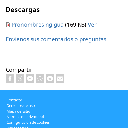
Descargas
Pronombres ngigua
(169 KB)
Ver
Envíenos sus comentarios o preguntas
Compartir
Footer
Contacto
Derechos de uso
Mapa del sitio
Normas de privacidad
Configuración de cookies
Iniciar sesión